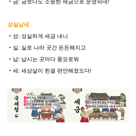
‧금: 금보다도 소중한 세금으로 운영되네!
성실납세
‧성: 성실하게 세금 내니
‧실: 실로 나라 곳간 든든해지고
‧납: 납시는 곳마다 풍요로워
‧세: 세상살이 한결 편안해졌도다!