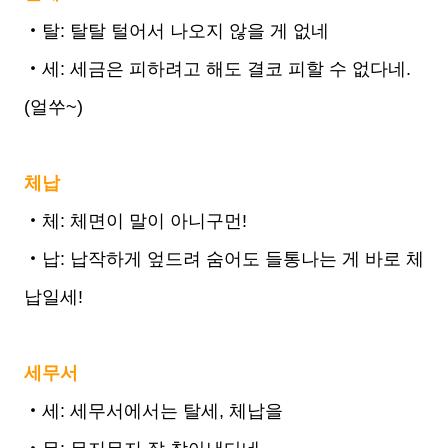
‧탈: 탈탈 털어서 나오지 않을 게 없네
‧세: 세금은 피하려고 해도 결코 피할 수 없다네.
(얼쑤~)
체납
‧체: 체면이 말이 아니구먼!
‧납: 납작하게 엎드려 숨어도 들통나는 게 바로 체
납일세!
세무서
‧세: 세무서에서는 탈세, 체납을