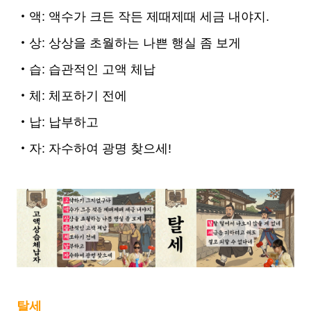
‧액: 액수가 크든 작든 제때제때 세금 내야지.
‧상: 상상을 초월하는 나쁜 행실 좀 보게
‧습: 습관적인 고액 체납
‧체: 체포하기 전에
‧납: 납부하고
‧자: 자수하여 광명 찾으세!
탈세