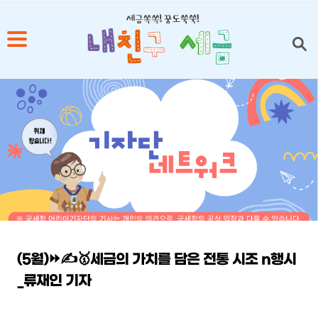
1
2
3
4
5
(5월)⏩✍🥇세금의 가치를 담은 전통 시조 n행시
_류재인 기자